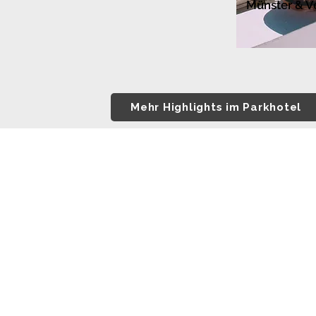
Münster & V
Mehr Highlights im Parkhotel
Quick Links
Karriere
Aiden by Best Western Velbert
Best Western Plus Parkhotel Velbert
Best Western Premier Seehotel Krautkrämer Münster
Best Western Plus Stadtquartier Haan
Haus am Park Velbert
IMPRESSUM
DATENSCHUTZ
AGB
JOBS