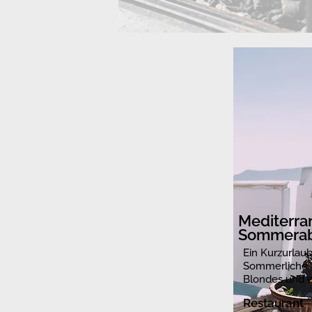
Mediterra
Sommera
Ein Kurzurlaub
Sommerliche S
Blondes und ei
Restaurant