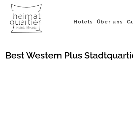
Hotels
Über uns
G
Best Western Plus Stadtquart